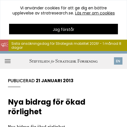
Vi använder cookies för att ge dig en bättre
upplevelse av stratresearch.se.
Läs mer om cookies
Jag förstår
Sista ansökningsdag för Strategisk mobilitet 2026! - 1 månad 8
dagar
Hoppa
till
Öppna
EN
innehåll
meny
PUBLICERAD
21 JANUARI 2013
Nya bidrag för ökad
rörlighet
Nya bidrag för ökad rörlighet