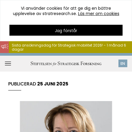
Vi använder cookies för att ge dig en bättre
upplevelse av stratresearch.se.
Läs mer om cookies
Jag förstår
Sista ansökningsdag för Strategisk mobilitet 2026! - 1 månad 6
dagar
Hoppa
till
Öppna
EN
innehåll
meny
PUBLICERAD
25 JUNI 2025