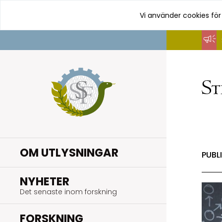
Vi använder cookies för
Hoppa
till
innehåll
OM UTLYSNINGAR
PUBL
.
NYHETER
Det senaste inom forskning
.
FORSKNING