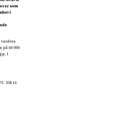
torer som
mhet i
ende
r vardera
m på 60 000
pp. I
73- 358 16