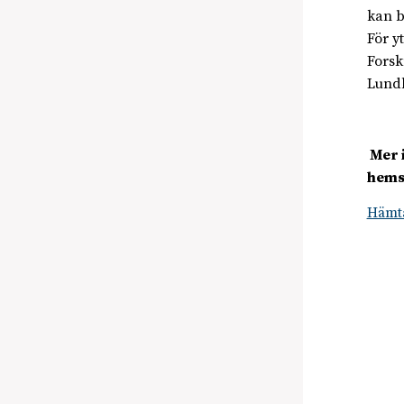
kan b
För y
Forsk
Lund
Mer 
hems
Hämta