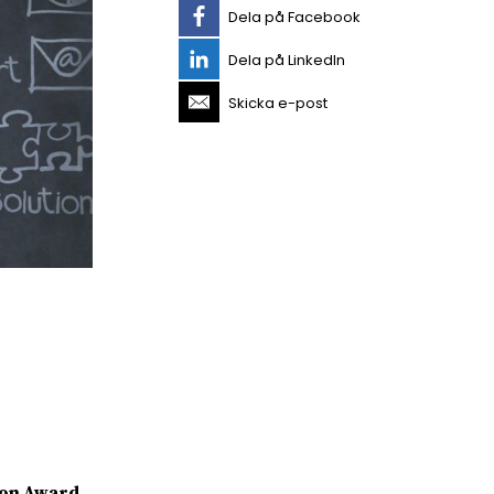
Dela på Facebook
Dela på LinkedIn
Skicka e-post
son Award.