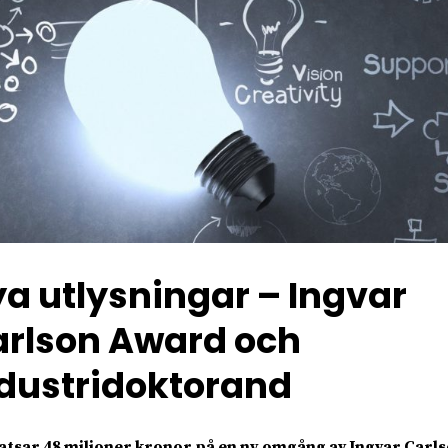
a utlysningar – Ingvar
rlson Award och
dustridoktorand
atsar 48 miljoner kronor på en ny omgång av Ingvar Carl