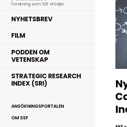
Forskning som SSF stödjer
NYHETSBREV
FILM
PODDEN OM
VETENSKAP
STRATEGIC RESEARCH
Ny
INDEX (SRI)
Ca
In
ANSÖKNINGSPORTALEN
OM SSF
SSF s