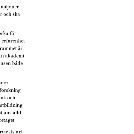
 miljoner
år och ska
erka för
d erfarenhet
ogrammet är
llan akademi
tensen både
onor
forskning
nik och
utbildning
t anställd
retaget.
rojektstart