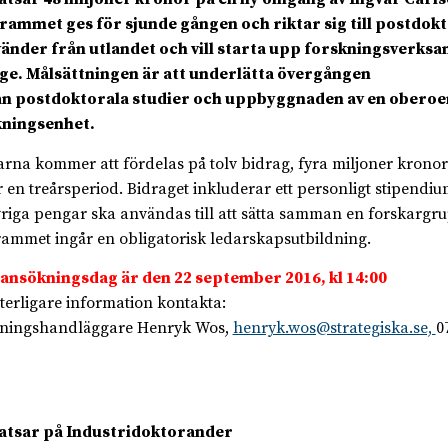
ammet ges för sjunde gången och riktar sig till postdok
änder från utlandet och vill starta upp forskningsverksa
ge. Målsättningen är att underlätta övergången
an postdoktorala studier och uppbyggnaden av en obero
kningsenhet.
rna kommer att fördelas på tolv bidrag, fyra miljoner krono
 en treårsperiod. Bidraget inkluderar ett personligt stipendiu
vriga pengar ska användas till att sätta samman en forskargru
ammet ingår en obligatorisk ledarskapsutbildning.
 ansökningsdag är den 22 september 2016, kl 14:00
tterligare information kontakta:
kningshandläggare Henryk Wos,
henryk.wos@strategiska.se,
0
satsar på Industridoktorander