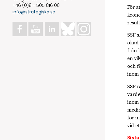
+46 (0)8 - 505 816 00
För a
info@strategiska.se
krono
resul
SSF s
ökad 
från 
en vi
och f
inom 
SSF r
varde
inom 
medic
för i
vid e
Sista