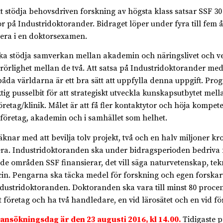
tt stödja behovsdriven forskning av högsta klass satsar SSF 30
r på Industridoktorander. Bidraget löper under fyra till fem 
tera i en doktorsexamen.
ka stödja samverkan mellan akademin och näringslivet och v
rörlighet mellan de två. Att satsa på Industridoktorander me
båda världarna är ett bra sätt att uppfylla denna uppgift. Pr
ktig pusselbit för att strategiskt utveckla kunskapsutbytet me
öretag/klinik. Målet är att få fler kontaktytor och höja kompe
företag, akademin och i samhället som helhet.
äknar med att bevilja tolv projekt, två och en halv miljoner kr
ra. Industridoktoranden ska under bidragsperioden bedriva 
de områden SSF finansierar, det vill säga naturvetenskap, tek
in. Pengarna ska täcka medel för forskning och egen forskar
ndustridoktoranden. Doktoranden ska vara till minst 80 procen
tt företag och ha två handledare, en vid lärosätet och en vid fö
 ansökningsdag är den 23 augusti 2016, kl 14.00.
Tidigaste p