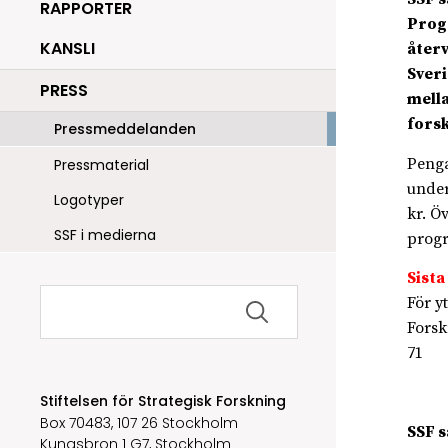
RAPPORTER
Progr
KANSLI
återv
Sveri
PRESS
mell
fors
Pressmeddelanden
Penga
Pressmaterial
under
Logotyper
kr. Ö
SSF i medierna
progr
Sista
Sök
För y
efter:
Fors
71
Stiftelsen för Strategisk Forskning
Box 70483, 107 26 Stockholm
SSF 
Kungsbron 1 G7, Stockholm