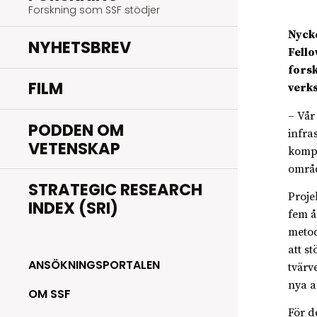
Forskning som SSF stödjer
Nyck
NYHETSBREV
Fello
forsk
FILM
verk
– Vår
PODDEN OM
infra
VETENSKAP
kompl
områd
STRATEGIC RESEARCH
Proje
INDEX (SRI)
fem å
metod
att s
ANSÖKNINGSPORTALEN
tvärv
nya a
OM SSF
För d