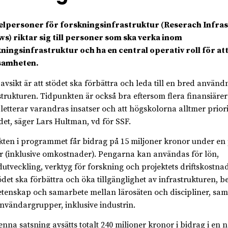
elpersoner för forskningsinfrastruktur (Reserach Infra
ws) riktar sig till personer som ska verka inom
ningsinfrastruktur och ha en central operativ roll för att
samheten.
 avsikt är att stödet ska förbättra och leda till en bred använd
strukturen. Tidpunkten är också bra eftersom flera finansiärer
etterar varandras insatser och att högskolorna alltmer priori
et, säger Lars Hultman, vd för SSF.
kten i programmet får bidrag på 15 miljoner kronor under en
r (inklusive omkostnader). Pengarna kan användas för lön,
utveckling, verktyg för forskning och projektets driftskostnad
tödet ska förbättra och öka tillgänglighet av infrastrukturen, b
etenskap och samarbete mellan lärosäten och discipliner, sa
nvändargrupper, inklusive industrin.
enna satsning avsätts totalt 240 miljoner kronor i bidrag i en n