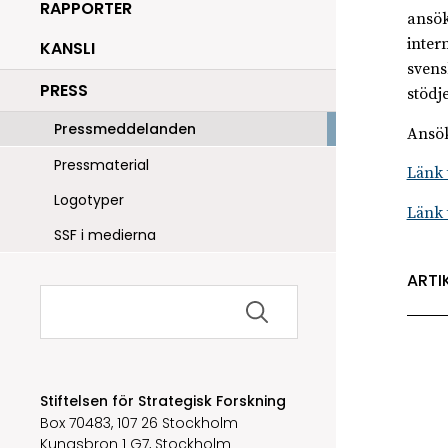
RAPPORTER
ansök
inter
KANSLI
svens
PRESS
stödj
Pressmeddelanden
Ansök
Pressmaterial
Länk 
Logotyper
Länk 
SSF i medierna
ARTI
Sök
efter:
Stiftelsen för Strategisk Forskning
Box 70483, 107 26 Stockholm
Kungsbron 1 G7, Stockholm