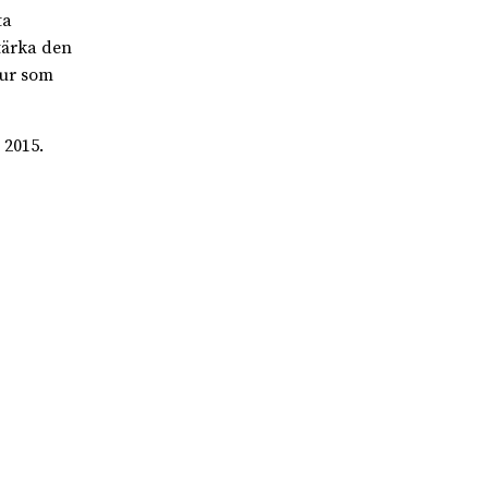
ta
tärka den
tur som
 2015.