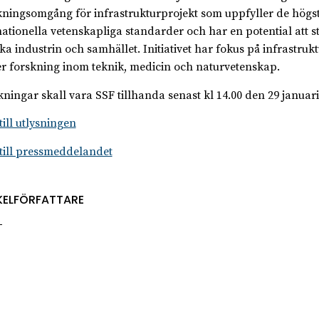
ningsomgång för infrastrukturprojekt som uppfyller de högs
nationella vetenskapliga standarder och har en potential att s
ka industrin och samhället. Initiativet har fokus på infrastruk
er forskning inom teknik, medicin och naturvetenskap.
ningar skall vara SSF tillhanda senast kl 14.00 den 29 januari
till utlysningen
till pressmeddelandet
KELFÖRFATTARE