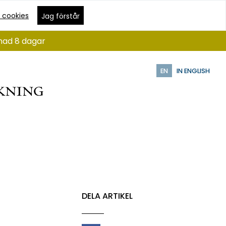
 cookies
Jag förstår
ånad 8 dagar
EN
IN ENGLISH
DELA ARTIKEL