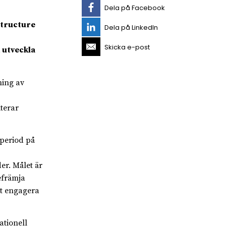
Dela på Facebook
structure
Dela på LinkedIn
Skicka e-post
 utveckla
ning av
terar
 period på
er. Målet är
efrämja
mt engagera
ationell