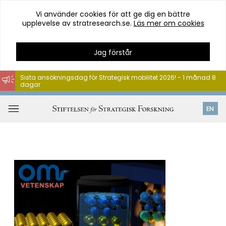
Vi använder cookies för att ge dig en bättre
upplevelse av stratresearch.se.
Läs mer om cookies
Jag förstår
Sista ansökningsdag för Strategisk mobilitet 2026! - 1 månad 8
dagar
Hoppa
till
Öppna
EN
innehåll
meny