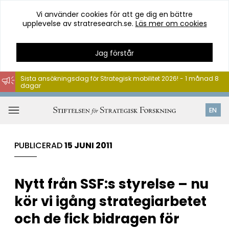
Vi använder cookies för att ge dig en bättre
upplevelse av stratresearch.se.
Läs mer om cookies
Jag förstår
Sista ansökningsdag för Strategisk mobilitet 2026! - 1 månad 8
dagar
Hoppa
till
Öppna
EN
innehåll
meny
PUBLICERAD
15 JUNI 2011
Nytt från SSF:s styrelse – nu
kör vi igång strategiarbetet
och de fick bidragen för