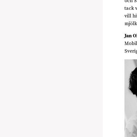
och S
tack 
vill 
mjölk
Jan O
Mobil
Sveri