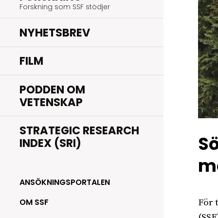
Forskning som SSF stödjer
NYHETSBREV
FILM
PODDEN OM
VETENSKAP
STRATEGIC RESEARCH
Sö
INDEX (SRI)
mo
ANSÖKNINGSPORTALEN
OM SSF
För 
(SSF