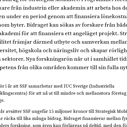
kare från industrin eller akademin att arbeta hos 
en under en period genom att finansiera lönekostn
som byter. Bidraget kan sökas av forskare från båd
akademi för att finansiera ett angeläget projekt. St
litet främjar därmed utbyte och samverkan mella
ersitet, högskola och näringsliv och skapar rörlig
a sektorer. Nya forskningsrön når ut i samhället ti
etens från olika områden kommer till sin fulla nyt
för i år att SSF samarbetar med IUC Sverige (Industriella
klingscentra) för att nå ut till mindre och mellanstora företag
ge.
år avsätter SSF ungefär 15 miljoner kronor till Strategisk Mobili
r räcka till lika många bidrag. Bidraget finansierar mellan fy
ers forskning, som även kan förläggas på deltid, med den f