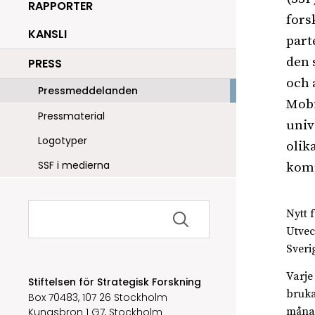
RAPPORTER
fors
KANSLI
part
den 
PRESS
och 
Pressmeddelanden
Mobi
Pressmaterial
univ
Logotyper
olik
SSF i medierna
komp
Sök
Nytt 
efter:
Utvec
Sveri
Varje 
Stiftelsen för Strategisk Forskning
bruka
Box 70483, 107 26 Stockholm
månad
Kungsbron 1 G7, Stockholm