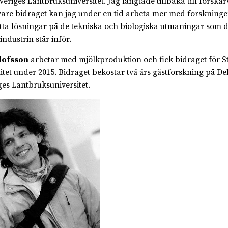
veriges Lantbruksuniversitet. Jag längtade tillbaka till forska
vare bidraget kan jag under en tid arbeta mer med forskninge
hitta lösningar på de tekniska och biologiska utmaningar som 
industrin står inför.
lofsson
arbetar med mjölkproduktion och fick bidraget för St
itet under 2015. Bidraget bekostar två års gästforskning på D
ges Lantbruksuniversitet.