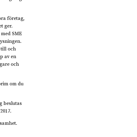
ora företag,
t ger.
ar med SME
lysningen.
ill och
p av en
igare och
orim om du
g beslutas
 2017.
ksamhet.