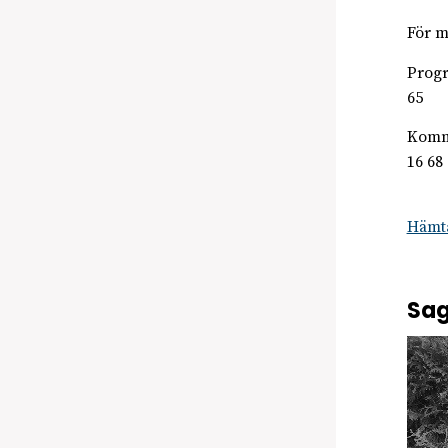
För m
Prog
65
Komm
16 68
Hämta
Sag