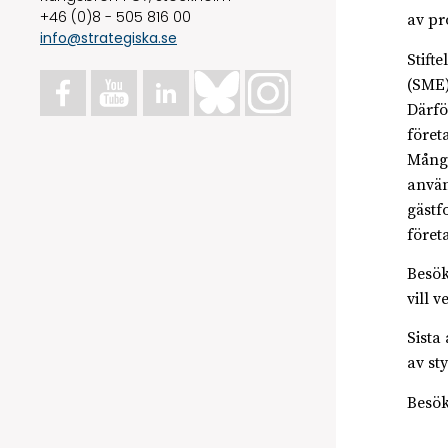
+46 (0)8 - 505 816 00
av pr
info@strategiska.se
Stift
(SME)
Därfö
föret
Många
använ
gästf
föret
Besök
vill v
Sista
av st
Besök