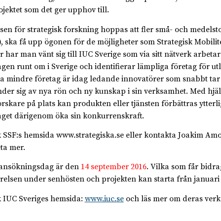
ojektet som det ger upphov till.
elsen för strategisk forskning hoppas att fler små- och medelst
, ska få upp ögonen för de möjligheter som Strategisk Mobilite
r har man vänt sig till IUC Sverige som via sitt nätverk arbet
agen runt om i Sverige och identifierar lämpliga företag för ut
 mindre företag är idag ledande innovatörer som snabbt tar t
der sig av nya rön och ny kunskap i sin verksamhet. Med hjäl
orskare på plats kan produkten eller tjänsten förbättras ytterl
aget därigenom öka sin konkurrenskraft.
 SSF:s hemsida www.strategiska.se eller kontakta Joakim Am
eta mer.
 ansökningsdag är den
14 september 2016
. Vilka som får bidra
yrelsen under senhösten och projekten kan starta från januari
 IUC Sveriges hemsida:
www.iuc.se
och läs mer om deras ver