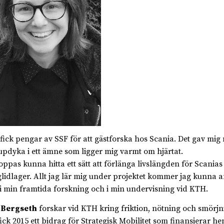
 fick pengar av SSF för att gästforska hos Scania. Det gav mig 
jupdyka i ett ämne som ligger mig varmt om hjärtat.
oppas kunna hitta ett sätt att förlänga livslängden för Scanias
glidlager. Allt jag lär mig under projektet kommer jag kunna
i min framtida forskning och i min undervisning vid KTH.
 Bergseth
forskar vid KTH kring friktion, nötning och smörjn
ick 2015 ett bidrag för Strategisk Mobilitet som finansierar h