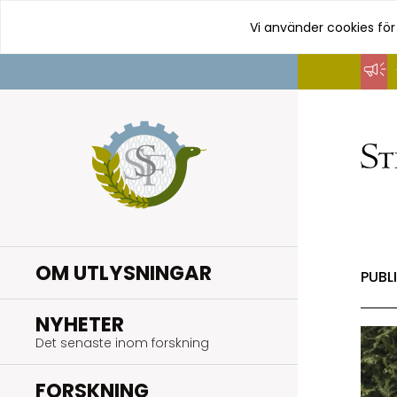
Vi använder cookies för
Hoppa
till
innehåll
OM UTLYSNINGAR
PUBL
.
NYHETER
Det senaste inom forskning
.
FORSKNING