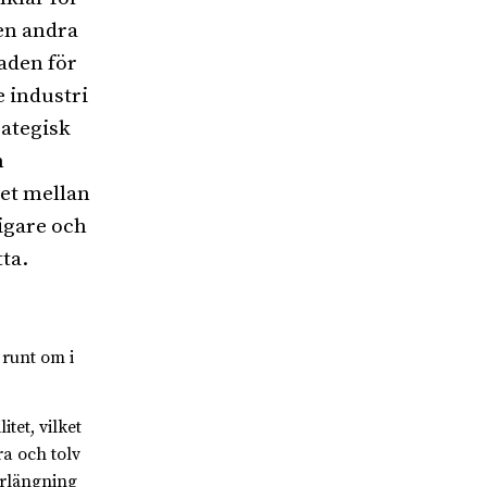
den andra
aden för
e industri
rategisk
n
het mellan
digare och
ta.
 runt om i
tet, vilket
ra och tolv
örlängning