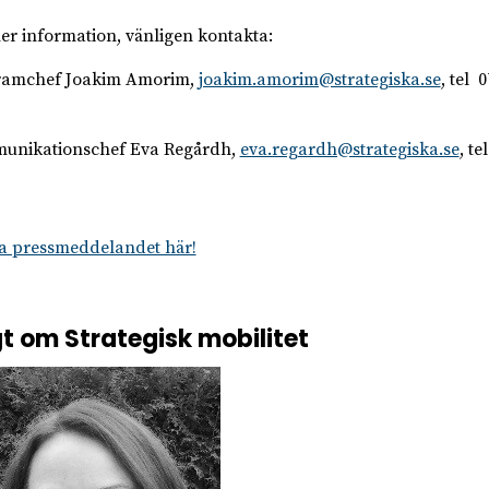
er information, vänligen kontakta:
ramchef Joakim Amorim,
joakim.amorim@strategiska.se
, tel 
unikationschef Eva Regårdh,
eva.regardh@strategiska.se
, te
 pressmeddelandet här!
t om Strategisk mobilitet