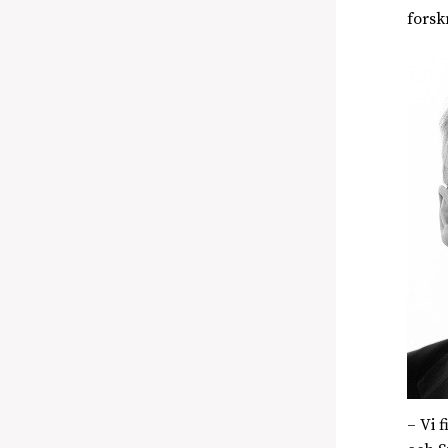
forsk
– Vi 