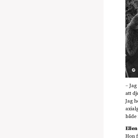
– Jag
att d
Jag h
axial
både 
Ellen
Hon f