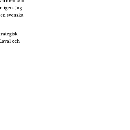
rvärlden och
n igen. Jag
den svenska
rategisk
eLaval och