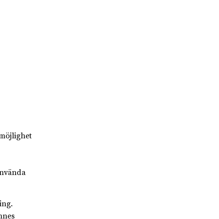
möjlighet
 använda
ing.
ennes