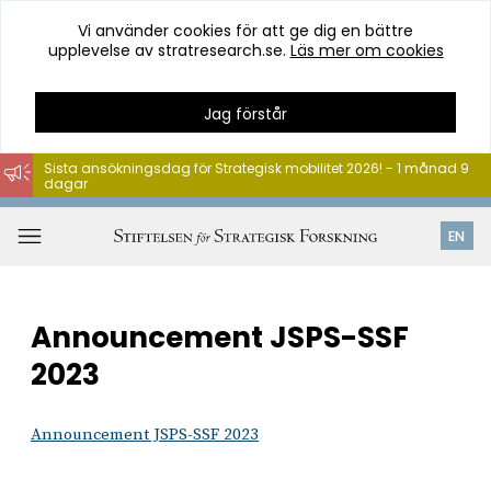
Vi använder cookies för att ge dig en bättre
upplevelse av stratresearch.se.
Läs mer om cookies
Jag förstår
Sista ansökningsdag för Strategisk mobilitet 2026! - 1 månad 9
dagar
Hoppa
till
Öppna
EN
innehåll
meny
Announcement JSPS-SSF
2023
Announcement JSPS-SSF 2023