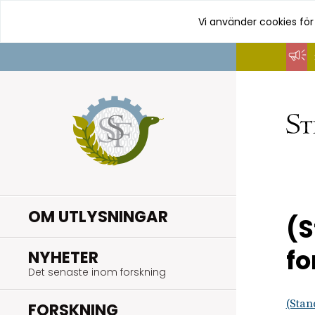
Vi använder cookies för
Hoppa
till
innehåll
OM UTLYSNINGAR
(S
f
.
NYHETER
Det senaste inom forskning
(Stan
.
FORSKNING