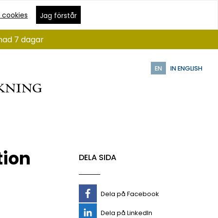
 cookies
Jag förstår
ånad 7 dagar
EN
IN ENGLISH
tion
DELA SIDA
Dela på Facebook
Dela på LinkedIn