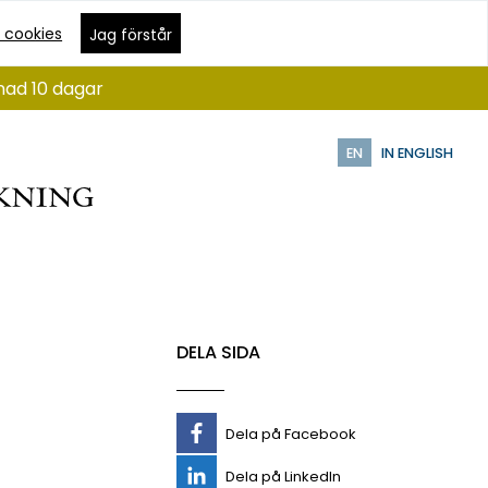
 cookies
Jag förstår
nad 10 dagar
EN
IN ENGLISH
・
DELA SIDA
Dela på Facebook
Dela på LinkedIn