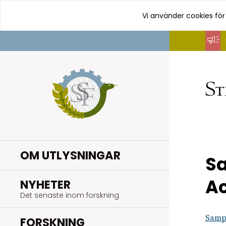
Vi använder cookies för
Hoppa
till
innehåll
OM UTLYSNINGAR
Sa
Ac
.
NYHETER
Det senaste inom forskning
Sampl
.
FORSKNING