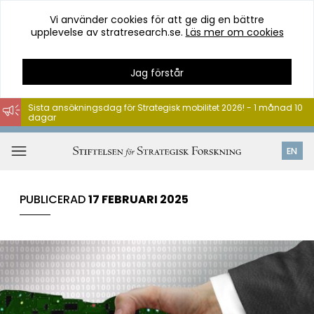
Vi använder cookies för att ge dig en bättre
upplevelse av stratresearch.se.
Läs mer om cookies
Jag förstår
Sista ansökningsdag för Strategisk mobilitet 2026! - 1 månad 10
dagar
Hoppa
till
Öppna
EN
innehåll
meny
PUBLICERAD
17 FEBRUARI 2025