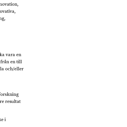
novation,
vativa,
ng,
ka vara en
rån en till
la och/eller
 forskning
re resultat
e i