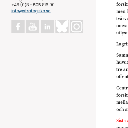
forsk
+46 (0)8 - 505 816 00
info@strategiska.se
men ä
tvärv
omvan
utlys
Lagri
Samma
huvud
tre a
offen
Centr
forsk
mella
och s
Sista
period