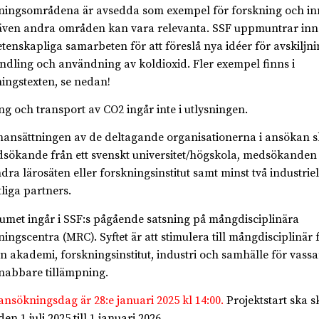
ningsområdena är avsedda som exempel för forskning och in
ven andra områden kan vara relevanta. SSF uppmuntrar inno
etenskapliga samarbeten för att föreslå nya idéer för avskiljni
dling och användning av koldioxid. Fler exempel finns i
ningstexten, se nedan!
ng och transport av CO2 ingår inte i utlysningen.
nsättningen av de deltagande organisationerna i ansökan s
sökande från ett svenskt universitet/högskola, medsökanden f
ndra lärosäten eller forskningsinstitut samt minst två industriel
tliga partners.
umet ingår i SSF:s pågående satsning på mångdisciplinära
ningscentra (MRC). Syftet är att stimulera till mångdisciplinär
n akademi, forskningsinstitut, industri och samhälle för vassa
nabbare tillämpning.
 ansökningsdag är 28:e januari 2025 kl 14:00.
Projektstart ska sk
en 1 juli 2025 till 1 januari 2026.