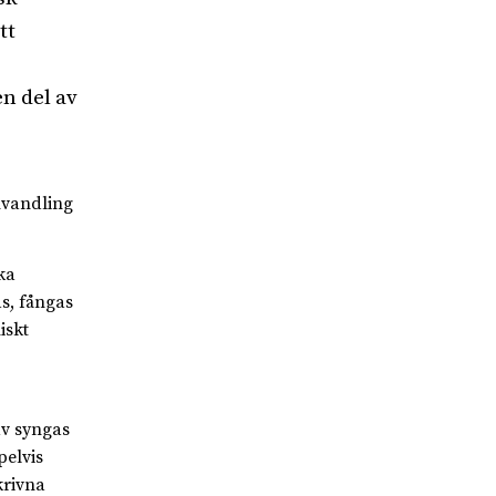
tt
n del av
mvandling
ka
s, fångas
iskt
av syngas
pelvis
krivna