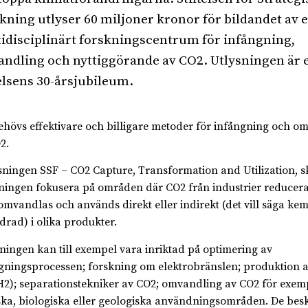
kning utlyser 60 miljoner kronor för bildandet av e
idisciplinärt forskningscentrum för infångning,
ndling och nyttiggörande av CO2. Utlysningen är e
telsens 30-årsjubileum.
ehövs effektivare och billigare metoder för infångning och o
2.
ysningen SSF – CO2 Capture, Transformation and Utilization, s
ningen fokusera på områden där CO2 från industrier reducera
omvandlas och används direkt eller indirekt (det vill säga kem
drad) i olika produkter.
ningen kan till exempel vara inriktad på optimering av
gningsprocessen; forskning om elektrobränslen; produktion 
2); separationstekniker av CO2; omvandling av CO2 för exem
ka, biologiska eller geologiska användningsområden. De bes