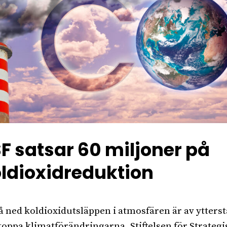
F satsar 60 miljoner på
ldioxidreduktion
få ned koldioxidutsläppen i atmosfären är av yttersta
stoppa klimatförändringarna. Stiftelsen för Strategi