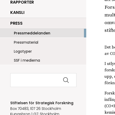
RAPPORTER
Fors
KANSLI
mult
omva
PRESS
stif
Pressmeddelanden
Pressmaterial
Det b
Logotyper
av CO
SSF i medierna
I utl
forsk
Sök
upp, 
efter:
förän
Forsk
infån
Stiftelsen för Strategisk Forskning
(CO+H
Box 70483, 107 26 Stockholm
kemis
Kungsbron 1 G7, Stockholm