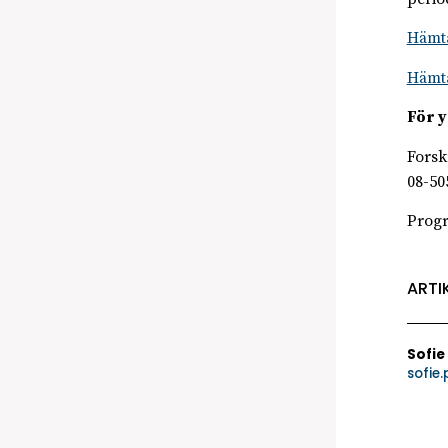
Hämta
Hämta
För y
Forsk
08-50
Prog
ARTI
Sofie
sofie