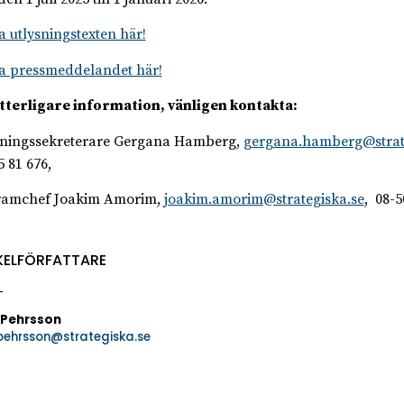
 utlysningstexten här!
 pressmeddelandet här!
tterligare information, vänligen kontakta:
ningssekreterare Gergana Hamberg,
gergana.hamberg@strat
5 81 676,
ramchef Joakim Amorim,
joakim.amorim@strategiska.se
, 08-5
KELFÖRFATTARE
 Pehrsson
.pehrsson@strategiska.se