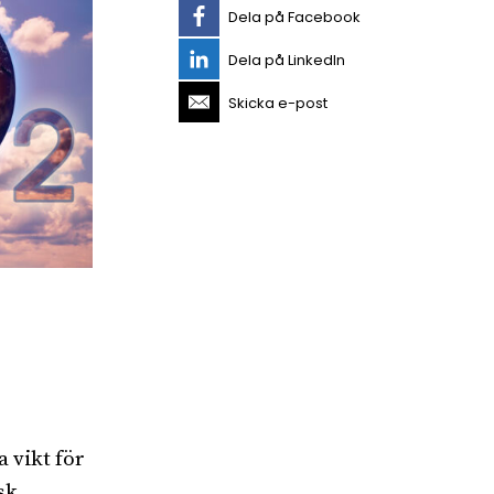
Dela på Facebook
Dela på LinkedIn
Skicka e-post
 vikt för
sk