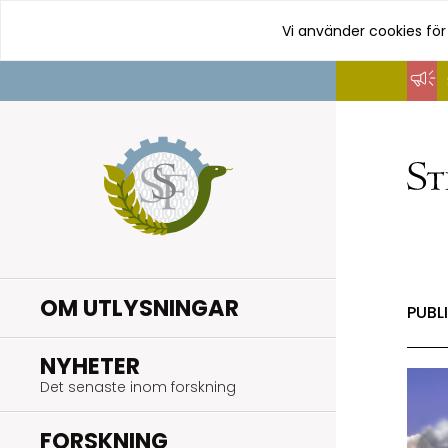
Vi använder cookies för
Hoppa
till
innehåll
OM UTLYSNINGAR
PUBL
.
NYHETER
Det senaste inom forskning
.
FORSKNING