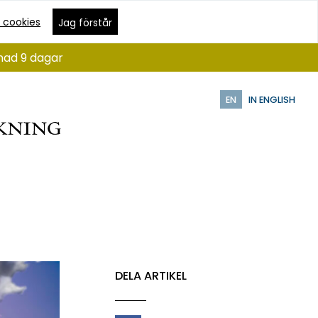
 cookies
Jag förstår
ånad 9 dagar
EN
IN ENGLISH
DELA ARTIKEL