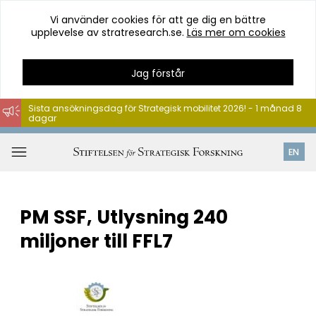
Vi använder cookies för att ge dig en bättre
upplevelse av stratresearch.se.
Läs mer om cookies
Jag förstår
Sista ansökningsdag för Strategisk mobilitet 2026! - 1 månad 8
dagar
Hoppa
till
Öppna
EN
innehåll
meny
PM SSF, Utlysning 240
miljoner till FFL7