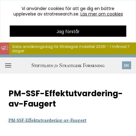
Vi använder cookies för att ge dig en bättre
upplevelse av stratresearch.se.
Läs mer om cookies
Jag förstår
Sista ansökningsdag för Strategisk mobilitet 2026! - 1 månad 7
dagar
Hoppa
till
Öppna
EN
innehåll
meny
PM-SSF-Effektutvardering-
av-Faugert
PM-SSF-Effektutvardering-av-Faugert