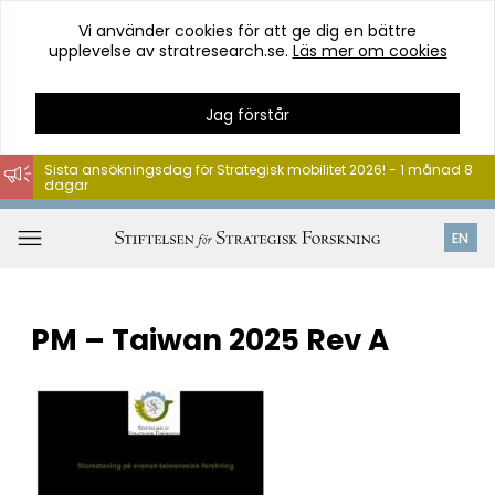
Vi använder cookies för att ge dig en bättre
upplevelse av stratresearch.se.
Läs mer om cookies
Jag förstår
Sista ansökningsdag för Strategisk mobilitet 2026! - 1 månad 8
dagar
Hoppa
till
Öppna
EN
innehåll
meny
PM – Taiwan 2025 Rev A