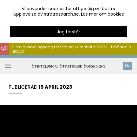
Vi använder cookies för att ge dig en bättre
upplevelse av stratresearch.se.
Läs mer om cookies
Jag förstår
Sista ansökningsdag för Strategisk mobilitet 2026! - 1 månad 8
dagar
Hoppa
till
Öppna
EN
innehåll
meny
PUBLICERAD
19 APRIL 2023