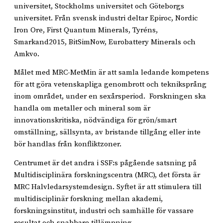
universitet, Stockholms universitet och Göteborgs
universitet. Från svensk industri deltar Epiroc, Nordic
Iron Ore, First Quantum Minerals, Tyréns,
Smarkand2015, BitSimNow, Eurobattery Minerals och
Amkvo.
Målet med MRC-MetMin är att samla ledande kompetens
för att göra vetenskapliga genombrott och tekniksprång
inom området, under en sexårsperiod. Forskningen ska
handla om metaller och mineral som är
innovationskritiska, nödvändiga för grön/smart
omställning, sällsynta, av bristande tillgång eller inte
bör handlas från konfliktzoner.
Centrumet är det andra i SSF:s pågående satsning på
Multidisciplinära forskningscentra (MRC), det första är
MRC Halvledarsystemdesign. Syftet är att stimulera till
multidisciplinär forskning mellan akademi,
forskningsinstitut, industri och samhälle för vassare
resultat och snabbare tillämpning.