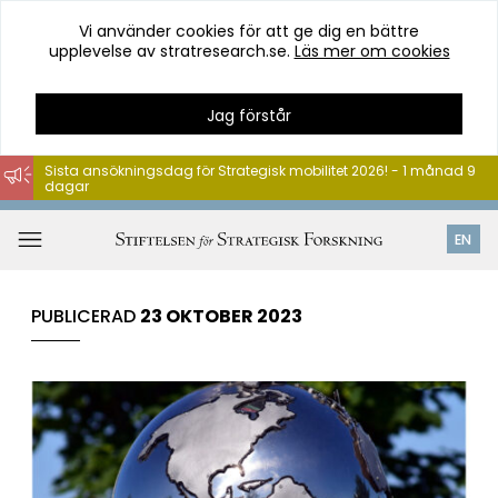
Vi använder cookies för att ge dig en bättre
upplevelse av stratresearch.se.
Läs mer om cookies
Jag förstår
Sista ansökningsdag för Strategisk mobilitet 2026! - 1 månad 9
dagar
Hoppa
till
Öppna
EN
innehåll
meny
PUBLICERAD
23 OKTOBER 2023