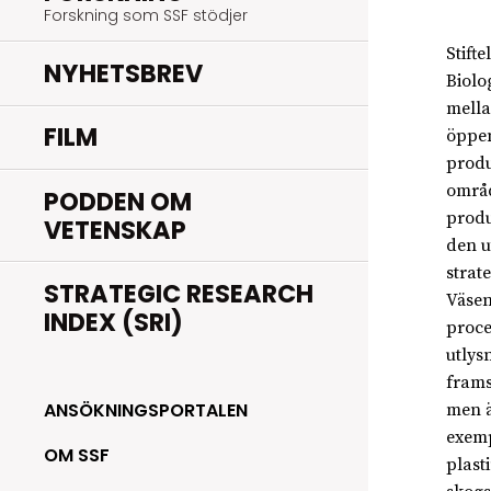
Forskning som SSF stödjer
Stift
NYHETSBREV
Biolo
mella
FILM
öppen
produ
områd
PODDEN OM
produ
VETENSKAP
den u
strat
STRATEGIC RESEARCH
Väsen
INDEX (SRI)
proce
utlys
frams
ANSÖKNINGSPORTALEN
men ä
exemp
OM SSF
plast