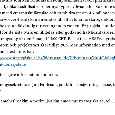
råvara som kan förädlas till kompositmaterial och plastlikna
ial, olika kosttillsatser eller nya typer av livsmedel. Sökande 
am vid ett svenskt lärosäte och rambidraget om 4-7 miljoner p
usive over-head) kan användas till att avlöna forskare, doktor
bekosta nödvändig utrustning inom ramen för projektet under
 för de sista två åren tilldelas efter godkänd halvtidsutvärderi
ningsdag är den 6 maj kl 14:00 CET. Beslut tas av SSF:s styrel
sten och projektstart sker tidigt 2015. Mer information med e
ningstext finns här:
://www.strategiska.se/sv/Bidragsguide/Utlysningar/2014/Biolog
ktionssystem/
tterligare information kontakta:
ningssekreterare Jan Fahleson, jan.fahleson@strategiska.se, te
2
amchef Joakim Amorim, joakim.amorim@strategiska.se, tel 08