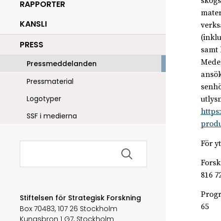
skogs
RAPPORTER
mater
KANSLI
verks
(inkl
PRESS
samt 
Medel
Pressmeddelanden
ansök
Pressmaterial
senhö
Logotyper
utlys
https
SSF i medierna
produ
För y
Sök
efter:
Forsk
816 7
Progr
Stiftelsen för Strategisk Forskning
65
Box 70483, 107 26 Stockholm
Kungsbron 1 G7, Stockholm