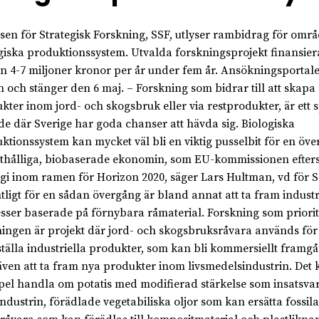
elsen för Strategisk Forskning, SSF, utlyser rambidrag för områ
giska produktionssystem. Utvalda forskningsprojekt finansie
n 4-7 miljoner kronor per år under fem år. Ansökningsportale
 och stänger den 6 maj. – Forskning som bidrar till att skapa
kter inom jord- och skogsbruk eller via restprodukter, är ett
e där Sverige har goda chanser att hävda sig. Biologiska
ktionssystem kan mycket väl bli en viktig pusselbit för en över
thålliga, biobaserade ekonomin, som EU-kommissionen efterst
egi inom ramen för Horizon 2020, säger Lars Hultman, vd för S
tligt för en sådan övergång är bland annat att ta fram industr
sser baserade på förnybara råmaterial. Forskning som priorit
ningen är projekt där jord- och skogsbruksråvara används för 
tälla industriella produkter, som kan bli kommersiellt framgå
ven att ta fram nya produkter inom livsmedelsindustrin. Det k
el handla om potatis med modifierad stärkelse som insatsvara
industrin, förädlade vegetabiliska oljor som kan ersätta fossila 