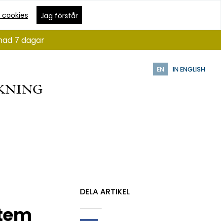
 cookies
Jag förstår
ånad 7 dagar
EN
IN ENGLISH
DELA ARTIKEL
stem