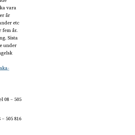
nde
ska vara
er år
ander etc
 fem år.
ng. Sista
se under
ngelsk
iska-
l 08 – 505
 – 505 816