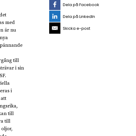
Dela på Facebook
det
Dela på LinkedIn
ras med
Skicka e-post
n är nu
 nya
 spännande
gång till
rävar i sin
SF.
iella
eras i
att
ngsrika,
an till
 till
oljor,