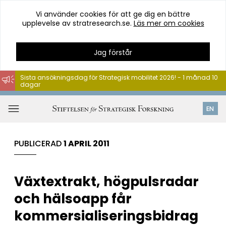
Vi använder cookies för att ge dig en bättre
upplevelse av stratresearch.se.
Läs mer om cookies
Jag förstår
Sista ansökningsdag för Strategisk mobilitet 2026! - 1 månad 10
dagar
Hoppa
till
Öppna
EN
innehåll
meny
PUBLICERAD
1 APRIL 2011
Växtextrakt, högpulsradar
och hälsoapp får
kommersialiseringsbidrag