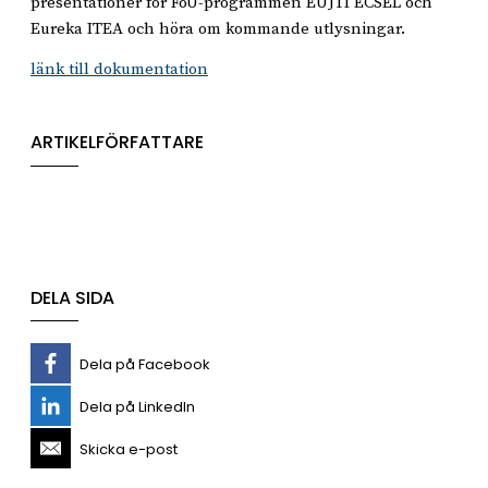
presentationer för FoU-programmen EUJTI ECSEL och
Eureka ITEA och höra om kommande utlysningar.
länk till dokumentation
ARTIKELFÖRFATTARE
DELA SIDA
Dela på Facebook
Dela på LinkedIn
Skicka e-post