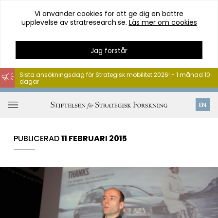
Vi använder cookies för att ge dig en bättre
upplevelse av stratresearch.se.
Läs mer om cookies
Jag förstår
Sista ansökningsdag för Strategisk mobilitet 2026! - 1 månad 10
dagar
Hoppa
till
Öppna
EN
innehåll
meny
PUBLICERAD
11 FEBRUARI 2015