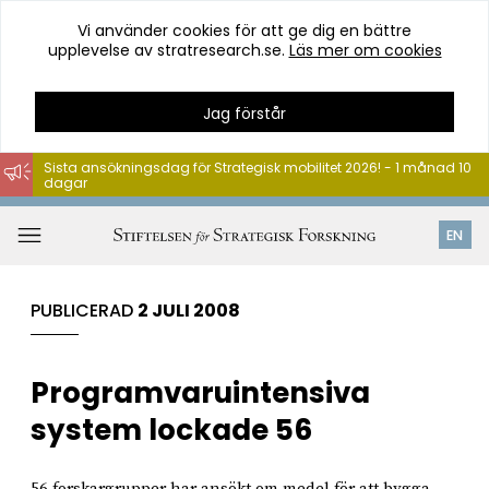
Vi använder cookies för att ge dig en bättre
upplevelse av stratresearch.se.
Läs mer om cookies
Jag förstår
Sista ansökningsdag för Strategisk mobilitet 2026! - 1 månad 10
dagar
Hoppa
till
Öppna
EN
innehåll
meny
PUBLICERAD
2 JULI 2008
Programvaruintensiva
system lockade 56
56 forskargrupper har ansökt om medel för att bygga