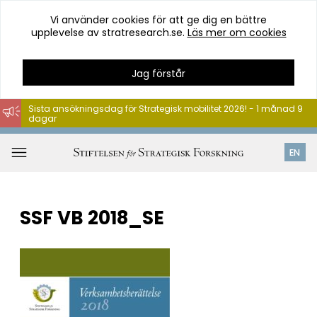
Vi använder cookies för att ge dig en bättre
upplevelse av stratresearch.se.
Läs mer om cookies
Jag förstår
Sista ansökningsdag för Strategisk mobilitet 2026! - 1 månad 9
dagar
Hoppa
till
Öppna
EN
innehåll
meny
SSF VB 2018_SE