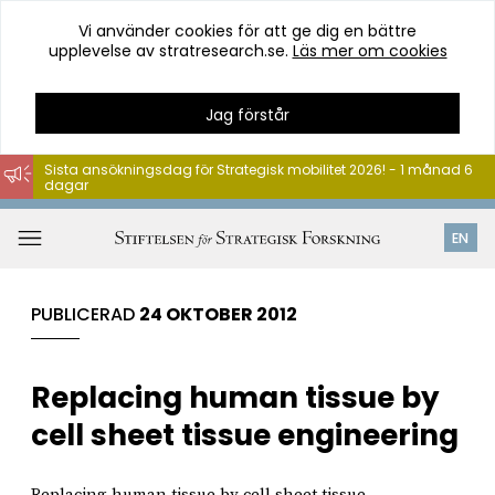
Vi använder cookies för att ge dig en bättre
upplevelse av stratresearch.se.
Läs mer om cookies
Jag förstår
Sista ansökningsdag för Strategisk mobilitet 2026! - 1 månad 6
dagar
Hoppa
till
Öppna
EN
innehåll
meny
PUBLICERAD
24 OKTOBER 2012
Replacing human tissue by
cell sheet tissue engineering
Replacing human tissue by cell sheet tissue