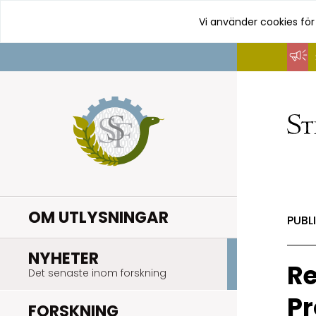
Vi använder cookies för
Hoppa
till
innehåll
OM UTLYSNINGAR
PUBL
.
NYHETER
Re
Det senaste inom forskning
Pr
.
FORSKNING