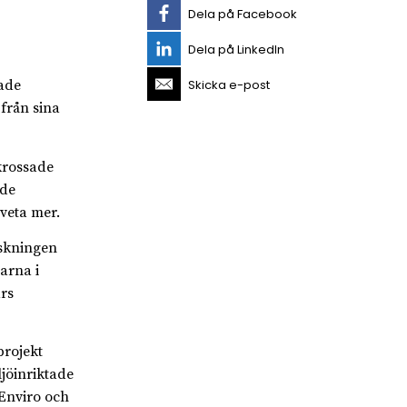
Dela på Facebook
Dela på LinkedIn
Skicka e-post
ade
från sina
krossade
ade
 veta mer.
rskningen
arna i
rs
projekt
jöinriktade
Enviro och