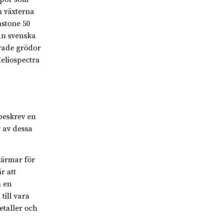
m växterna
stone 50
an svenska
erade grödor
Heliospectra
beskrev en
 av dessa
kärmar för
r att
m en
till vara
taller och