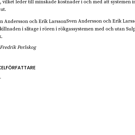
, vilket leder till minskade kostnader i och med att systemen 
ut.
Sven Andersson och Erik Larss
killnaden i slitage i rören i rökgassystemen med och utan Su
k.
 Fredrik Perlskog
KELFÖRFATTARE