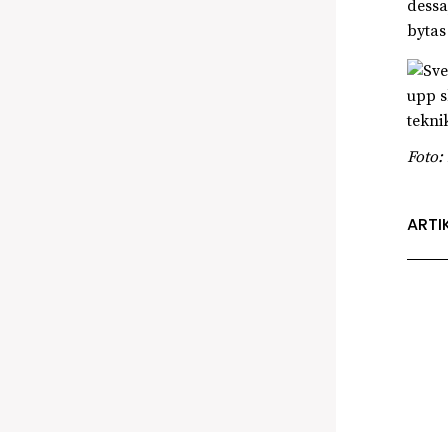
dessa
bytas 
upp s
tekni
Foto:
ARTI