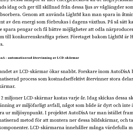
ds idag och ger till skillnad från dessa ljus av våglängder so
bsorbera. Genom att använda LightM kan man spara in åtmin
nt av den energi som förbrukas i dagens växthus. På så sätt k
e spara pengar och få bättre möjligheter att odla närproduc
om till konkurrenskraftiga priser. Företaget bakom LightM är 
s.
aA – automatiserad återvinning av LCD-skärmar
andet av LCD-skärmar ökar snabbt. Forskare inom AutoDisA 
atiserad process som kostnadseffektivt återvinner stora delar
kärmar.
 2 miljoner LCD-skärmar kastas varje år. Idag skickas dessa s
änning av miljöfarligt avfall, något som både är dyrt och inte ä
ra ur miljösynpunkt. I projektet AutoDisA tar man istället fra
atiserad metod för att montera ner dessa bildskärmar, och ta 
komponenter. LCD-skärmarna innehåller många värdefulla me