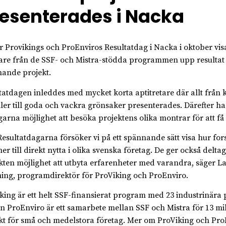
esenterades i Nacka
 Provikings och ProEnviros Resultatdag i Nacka i oktober vis
are från de SSF- och Mistra-stödda programmen upp resultat 
ande projekt.
tatdagen inleddes med mycket korta aptitretare där allt från 
ller till goda och vackra grönsaker presenterades. Därefter h
garna möjlighet att besöka projektens olika montrar för att få
Resultatdagarna försöker vi på ett spännande sätt visa hur fo
r till direkt nytta i olika svenska företag. De ger också deltag
kten möjlighet att utbyta erfarenheter med varandra, säger La
ing, programdirektör för ProViking och ProEnviro.
king är ett helt SSF-finansierat program med 23 industrinära 
 ProEnviro är ett samarbete mellan SSF och Mistra för 13 mil
kt för små och medelstora företag. Mer om ProViking och Pro