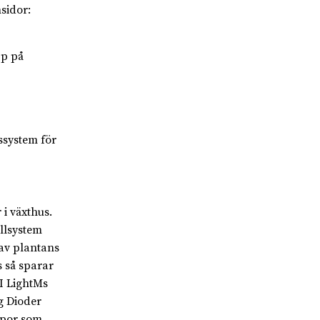
sidor:
pp på
ssystem för
 i växthus.
ollsystem
 av plantans
s så sparar
I LightMs
g Dioder
mpor som