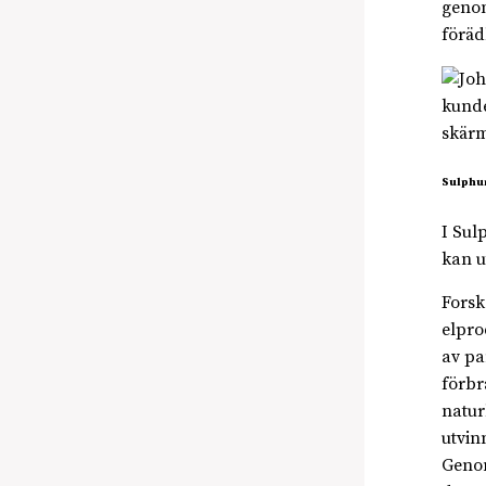
genom
föräd
kunde
skärm
Sulphur
I Sul
kan u
Forsk
elpro
av pa
förbr
naturl
utvin
Genom