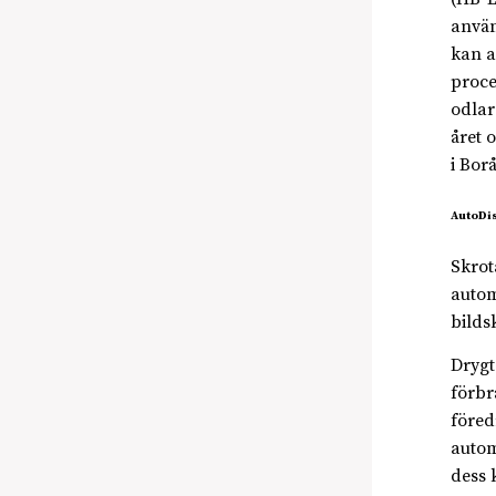
använ
kan a
proce
odlar
året 
i Borå
AutoDis
Skrot
autom
bilds
Drygt
förbr
föred
autom
dess 