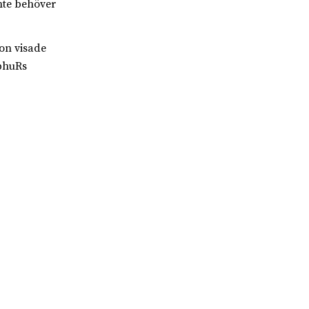
inte behöver
on visade
lphuRs