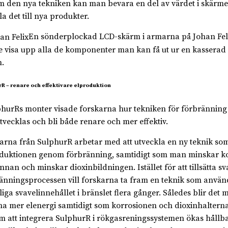
 den nya tekniken kan man bevara en del av värdet i skärm
la det till nya produkter.
En sönderplockad LCD-skärm i armarna på Johan Fel
 visa upp alla de komponenter man kan få ut ur en kasserad
.
R – renare och effektivare elproduktion
phurRs monter visade forskarna hur tekniken för förbränning 
tvecklas och bli både renare och mer effektiv.
arna från SulphurR arbetar med att utveckla en ny teknik so
duktionen genom förbränning, samtidigt som man minskar k
nnan och minskar dioxinbildningen. Istället för att tillsätta sva
änningsprocessen vill forskarna ta fram en teknik som använ
iga svavelinnehållet i bränslet flera gånger. Således blir det mö
na mer elenergi samtidigt som korrosionen och dioxinhaltern
 att integrera SulphurR i rökgasreningssystemen ökas hållb