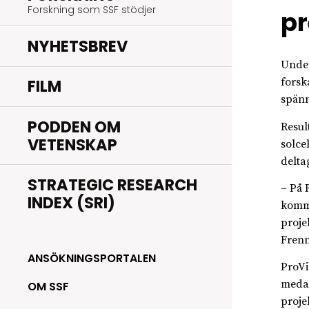
Forskning som SSF stödjer
pr
NYHETSBREV
Under
FILM
forsk
spänn
PODDEN OM
Resul
VETENSKAP
solce
delta
STRATEGIC RESEARCH
– På 
INDEX (SRI)
komme
proje
Frenn
ANSÖKNINGSPORTALEN
ProVi
medan
OM SSF
proje