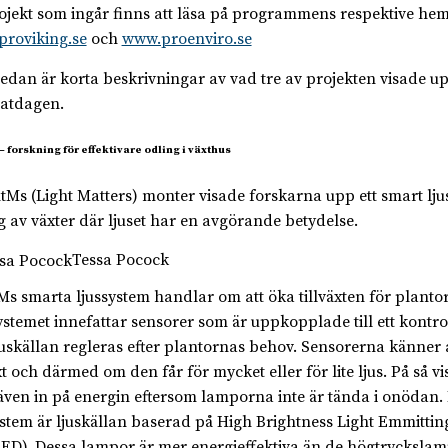
ojekt som ingår finns att läsa på programmens respektive hem
roviking.se
och
www.proenviro.se
edan är korta beskrivningar av vad tre av projekten visade u
tatdagen.
– forskning för effektivare odling i växthus
htMs (Light Matters) monter visade forskarna upp ett smart lju
g av växter där ljuset har en avgörande betydelse.
Tessa Pocock
Ms smarta ljussystem handlar om att öka tillväxten för plantor
ystemet innefattar sensorer som är uppkopplade till ett kontr
juskällan regleras efter plantornas behov. Sensorerna känner
xt och därmed om den får för mycket eller för lite ljus. På så vi
ven in på energin eftersom lamporna inte är tända i onödan. 
ystem är ljuskällan baserad på High Brightness Light Emmittin
ED). Dessa lampor är mer energieffektiva än de högtrycksla