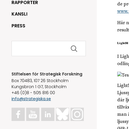
RAPPORTER
de pr
www.p
KANSLI
Här n
PRESS
resul
Sök
LightM 
efter:
I Lig
odlin
Stiftelsen för Strategisk Forskning
Box 70483, 107 26 Stockholm
Light
Kungsbron 1 G7, Stockholm
+46 (0)8 - 505 816 00
Ljuss
info@strategiska.se
där l
tillvä
man ä
ljuss
(HB-L