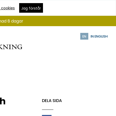
 cookies
Jag förstår
ånad 8 dagar
EN
IN ENGLISH
ch
DELA SIDA