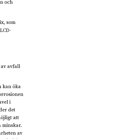
en och
ix, som
 LCD-
av avfall
m kan öka
orrosionen
vel i
der det
jligt att
a minskar.
arheten av