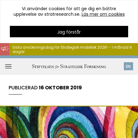
Vi använder cookies för att ge dig en bättre
upplevelse av stratresearch.se.
Läs mer om cookies
Jag förstår
Sista ansökningsdag för Strategisk mobilitet 2026! - 1 månad 9
dagar
Hoppa
till
Öppna
EN
innehåll
meny
PUBLICERAD
16 OKTOBER 2019