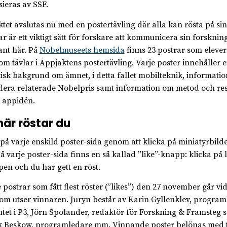
sieras av SSF.
ktet avslutas nu med en postertävling där alla kan rösta på sin 
ar är ett viktigt sätt för forskare att kommunicera sin forskning
ant här. På
Nobelmuseets hemsida
finns 23 postrar som elever
om tävlar i Appjaktens postertävling. Varje poster innehåller e
tisk bakgrund om ämnet, i detta fallet mobilteknik, informatio
 flera relaterade Nobelpris samt information om metod och res
a appidén.
här röstar du
 på varje enskild poster-sida genom att klicka på miniatyrbild
å varje poster-sida finns en så kallad ”like”-knapp: klicka på l
en och du har gett en röst.
 postrar som fått flest röster (”likes”) den 27 november går vid
som utser vinnaren. Juryn består av Karin Gyllenklev, program
tutet i P3, Jörn Spolander, redaktör för Forskning & Framsteg 
 Beskow, programledare mm. Vinnande poster belönas med tre