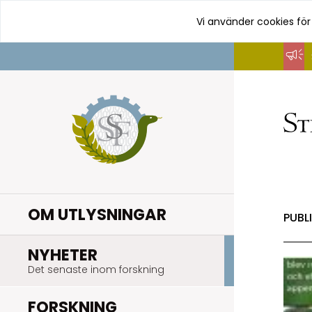
Vi använder cookies för
Hoppa
till
innehåll
OM UTLYSNINGAR
PUBL
.
NYHETER
Det senaste inom forskning
.
FORSKNING