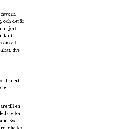
favorit.
, och det är
na gjort
n kort
n om ett
ultat, dvs
en. Längst
ike-
are till en
ledare för
samt Eva
 biljetter