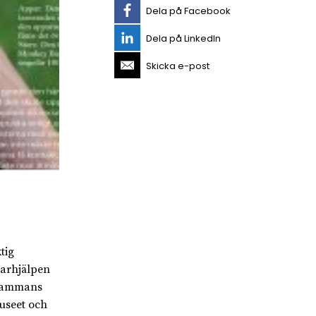
Dela på Facebook
Dela på LinkedIn
Skicka e-post
tig
karhjälpen
lsammans
useet och