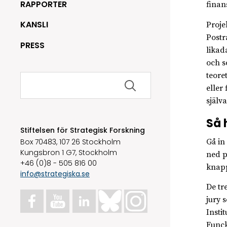
RAPPORTER
finan
KANSLI
Proje
Postr
PRESS
likad
och s
teore
Sök
efter:
eller
själv
Så 
Stiftelsen för Strategisk Forskning
Box 70483, 107 26 Stockholm
Gå in
Kungsbron 1 G7, Stockholm
ned p
+46 (0)8 - 505 816 00
knapp
info@strategiska.se
De tre
jury 
Insti
Funck