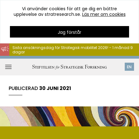
Vi använder cookies för att ge dig en bättre
upplevelse av stratresearch.se.
Läs mer om cookies
Jag förstår
Sista ansökningsdag för Strategisk mobilitet 2026! - 1 månad 9
dagar
Hoppa
till
Öppna
EN
innehåll
meny
PUBLICERAD
30 JUNI 2021