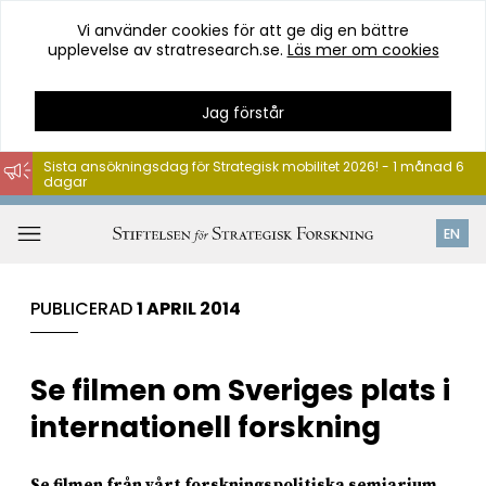
Vi använder cookies för att ge dig en bättre
upplevelse av stratresearch.se.
Läs mer om cookies
Jag förstår
Sista ansökningsdag för Strategisk mobilitet 2026! - 1 månad 6
dagar
Hoppa
till
Öppna
EN
innehåll
meny
PUBLICERAD
1 APRIL 2014
Se filmen om Sveriges plats i
internationell forskning
Se filmen från vårt forskningspolitiska semiarium