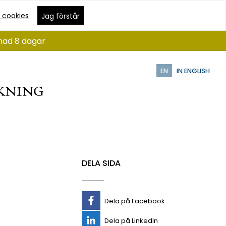
 cookies
Jag förstår
ånad 8 dagar
EN
IN ENGLISH
DELA SIDA
Dela på Facebook
Dela på LinkedIn