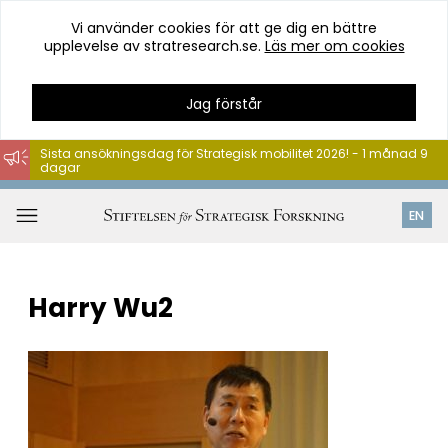
Vi använder cookies för att ge dig en bättre
upplevelse av stratresearch.se.
Läs mer om cookies
Jag förstår
Sista ansökningsdag för Strategisk mobilitet 2026! - 1 månad 9
dagar
Hoppa
till
Öppna
EN
innehåll
meny
Harry Wu2