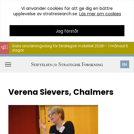
Vi använder cookies för att ge dig en bättre
upplevelse av stratresearch.se.
Läs mer om cookies
Jag förstår
Sista ansökningsdag för Strategisk mobilitet 2026! - 1 månad 6
dagar
Hoppa
till
Öppna
EN
innehåll
meny
Verena Sievers, Chalmers