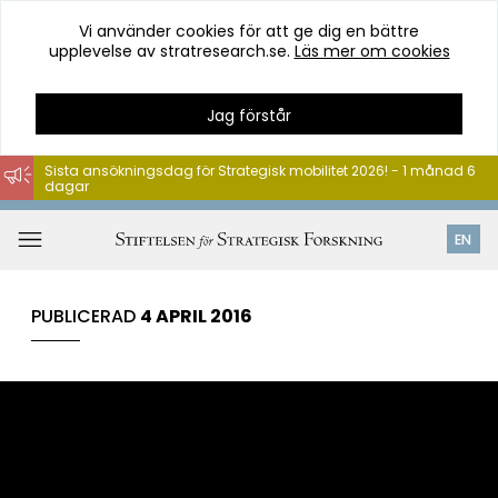
Vi använder cookies för att ge dig en bättre
upplevelse av stratresearch.se.
Läs mer om cookies
Jag förstår
Sista ansökningsdag för Strategisk mobilitet 2026! - 1 månad 6
dagar
Hoppa
till
Öppna
EN
innehåll
meny
PUBLICERAD
4 APRIL 2016