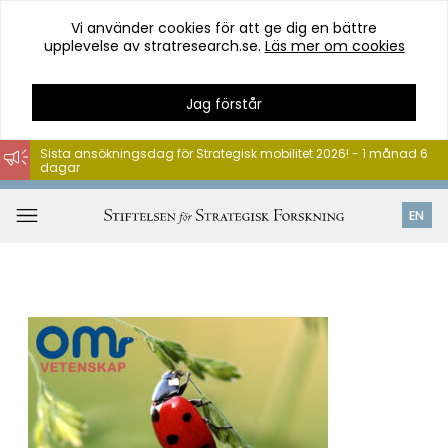
Vi använder cookies för att ge dig en bättre
upplevelse av stratresearch.se.
Läs mer om cookies
Jag förstår
Sista ansökningsdag för Strategisk mobilitet 2026! - 1 månad 6
dagar
Hoppa
till
Öppna
EN
innehåll
meny