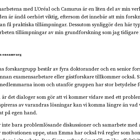
arbetena med L’Oréal och Camurus är en liten del av min ve
en är ändå oerhört viktig, eftersom det innebär att min forsk
an få praktiska tillämpningar. Dessutom synliggör den här ty
beten tillämpningar av min grundforskning som jag tidigare i
en ensamvarg
 forskargrupp består av fyra doktorander och en senior for
nnan examensarbetare eller gästforskare tillkommer också. 
edlemmarna inom och utanför gruppen har stor betydelse 
a är det dialoger som gör att vi kommer vidare med ett probl
nspireras av varandras lösningar kan vi komma längre än vad 
t på egen hand.
r inte bara problemlösande diskussioner och samarbete med
r motivationen uppe, utan Emma har också två regler som hon