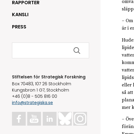
omvan
RAPPORTER
släpp
KANSLI
– Om 
PRESS
är i 
Huden
Sök
lipid
efter:
vatte
komme
vatte
Stiftelsen för Strategisk Forskning
lipid
Box 70483, 107 26 Stockholm
eller
Kungsbron 1 G7, Stockholm
så at
+46 (0)8 - 505 816 00
plana
info@strategiska.se
mer k
– Öve
förän