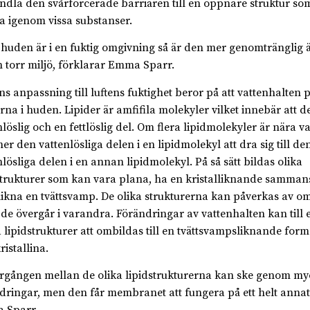
dla den svårforcerade barriären till en öppnare struktur so
a igenom vissa substanser.
huden är i en fuktig omgivning så är den mer genomtränglig
en torr miljö, förklarar Emma Sparr.
s anpassning till luftens fuktighet beror på att vattenhalten 
erna i huden. Lipider är amfifila molekyler vilket innebär att d
nlöslig och en fettlöslig del. Om flera lipidmolekyler är nära 
r den vattenlösliga delen i en lipidmolekyl att dra sig till de
nlösliga delen i en annan lipidmolekyl. På så sätt bildas olika
strukturer som kan vara plana, ha en kristalliknande samman
 likna en tvättsvamp. De olika strukturerna kan påverkas av 
t de övergår i varandra. Förändringar av vattenhalten kan till
 lipidstrukturer att ombildas till en tvättsvampsliknande form 
ristallina.
rgången mellan de olika lipidstrukturerna kan ske genom my
dringar, men den får membranet att fungera på ett helt annat 