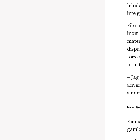
hända
inte g
Förut
inom 
matem
dispu
forsk
banat
– Jag
använ
studer
Familje
Emma 
gamla