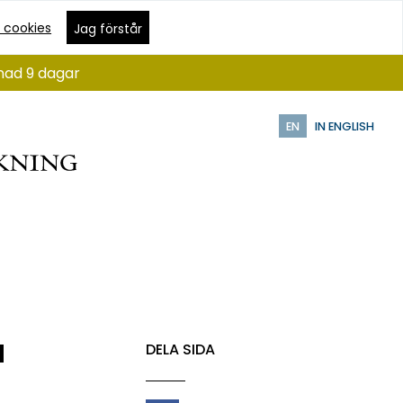
 cookies
Jag förstår
ånad 9 dagar
EN
IN ENGLISH
a
DELA SIDA