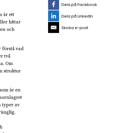
Dela på Facebook
 är ett
Dela på LinkedIn
er hittar
Skicka e-post
nen och
 förstå vad
r två
sa. Om
n struktur
som är en
hornlagret
a typer av
ränglig.
h