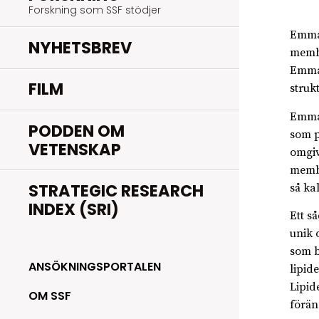
Forskning som SSF stödjer
Emma 
NYHETSBREV
membr
Emma 
FILM
struk
Emma 
PODDEN OM
som p
VETENSKAP
omgiv
membr
STRATEGIC RESEARCH
så ka
INDEX (SRI)
Ett s
unik 
som b
ANSÖKNINGSPORTALEN
lipid
Lipid
OM SSF
förän