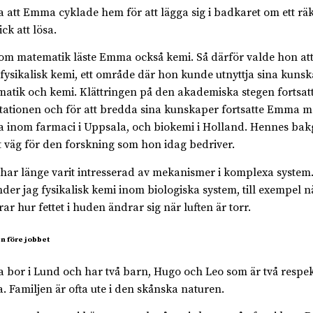
 att Emma cyklade hem för att lägga sig i badkaret om ett r
ick att lösa.
om matematik läste Emma också kemi. Så därför valde hon at
fysikalisk kemi, ett område där hon kunde utnyttja sina kunsk
atik och kemi. Klättringen på den akademiska stegen fortsatt
tationen och för att bredda sina kunskaper fortsatte Emma m
a inom farmaci i Uppsala, och biokemi i Holland. Hennes ba
 väg för den forskning som hon idag bedriver.
 har länge varit intresserad av mekanismer i komplexa system
der jag fysikalisk kemi inom biologiska system, till exempel n
ar hur fettet i huden ändrar sig när luften är torr.
n före jobbet
bor i Lund och har två barn, Hugo och Leo som är två respekt
. Familjen är ofta ute i den skånska naturen.