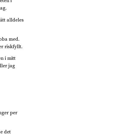
eten i
ag.
ätt alldeles
jobba med.
 riskfyllt.
n i mitt
ller jag
nger per
e det