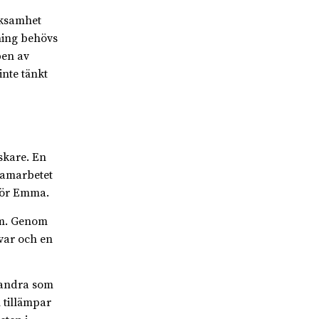
rksamhet
ning behövs
pen av
nte tänkt
skare. En
Samarbetet
för Emma.
em. Genom
var och en
 andra som
 tillämpar