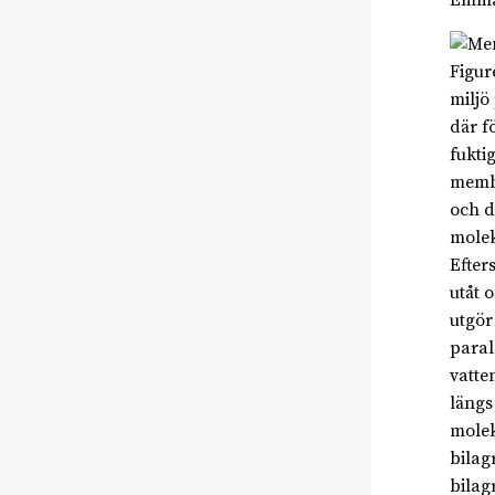
Emma
Figur
miljö
där f
fukti
membr
och d
molek
Efter
utåt 
utgör
paral
vatte
längs
molek
bilag
bilag