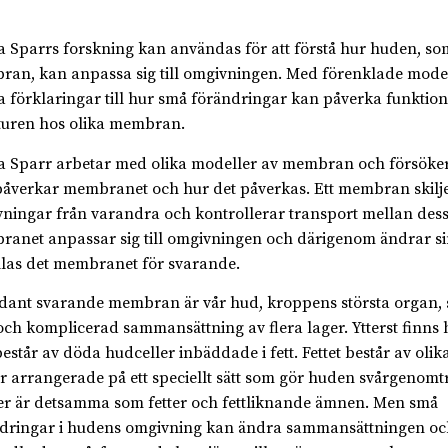
Sparrs forskning kan användas för att förstå hur huden, som
an, kan anpassa sig till omgivningen. Med förenklade modell
förklaringar till hur små förändringar kan påverka funktio
turen hos olika membran.
Sparr arbetar med olika modeller av membran och försöker
åverkar membranet och hur det påverkas. Ett membran skilje
ningar från varandra och kontrollerar transport mellan des
anet anpassar sig till omgivningen och därigenom ändrar si
llas det membranet för svarande.
ådant svarande membran är vår hud, kroppens största organ, 
och komplicerad sammansättning av flera lager. Ytterst finns 
estår av döda hudceller inbäddade i fett. Fettet består av olik
er arrangerade på ett speciellt sätt som gör huden svårgenomt
er är detsamma som fetter och fettliknande ämnen. Men små
dringar i hudens omgivning kan ändra sammansättningen oc