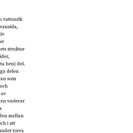
n vattenrik
vansida,
tiv
et
ts struktur
der,
ta ben) del.
iga delen
bran som
 och
 av
ten varierar
s
nden mellan
ch i att
under torra