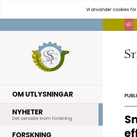
Vi använder cookies för
Hoppa
till
innehåll
OM UTLYSNINGAR
PUBL
.
NYHETER
Sm
Det senaste inom forskning
ef
.
FORSKNING