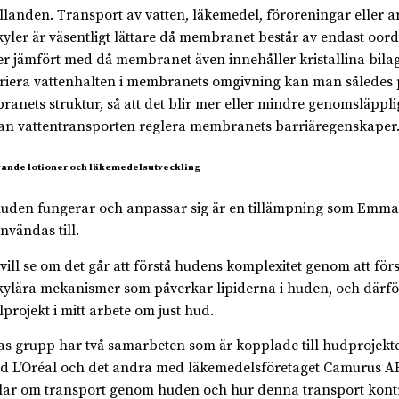
llanden. Transport av vatten, läkemedel, föroreningar eller 
yler är väsentligt lättare då membranet består av endast oor
er jämfört med då membranet även innehåller kristallina bil
ariera vattenhalten i membranets omgivning kan man således
anets struktur, så att det blir mer eller mindre genomsläpplig
kan vattentransporten reglera membranets barriäregenskaper
ande lotioner och läkemedelsutveckling
uden fungerar och anpassar sig är en tillämpning som Emma
nvändas till.
 vill se om det går att förstå hudens komplexitet genom att för
ylära mekanismer som påverkar lipiderna i huden, och därf
lprojekt i mitt arbete om just hud.
 grupp har två samarbeten som är kopplade till hudprojekte
d L’Oréal och det andra med läkemedelsföretaget Camurus AB
ar om transport genom huden och hur denna transport kontr