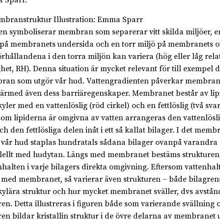
 Sparr.
en symboliserar membran som separerar vitt skilda miljöer, e
 på membranets undersida och en torr miljö på membranets o
örhållandena i den torra miljön kan variera (hög eller låg rela
ghet, RH). Denna situation är mycket relevant för till exempel d
an som utgör vår hud. Vattengradienten påverkar membrane
ärmed även dess barriäregenskaper. Membranet består av lipi
yler med en vattenlöslig (röd cirkel) och en fettlöslig (två svar
som lipiderna är omgivna av vatten arrangeras den vattenlösl
och den fettlösliga delen inåt i ett så kallat bilager. I det mem
 vår hud staplas hundratals sådana bilager ovanpå varandra
lellt med hudytan. Längs med membranet bestäms strukturen
nhalten i varje bilagers direkta omgivning. Eftersom vattenhal
 med membranet, så varierar även strukturen – både bilagren
ylära struktur och hur mycket membranet sväller, dvs avstå
ren. Detta illustreras i figuren både som varierande svällning o
ren bildar kristallin struktur i de övre delarna av membranet 