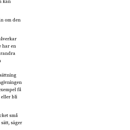
m kan
 än om den
påverkar
e har en
varandra
n
sättning
omgivningen
 exempel få
eller bli
cket små
sätt, säger