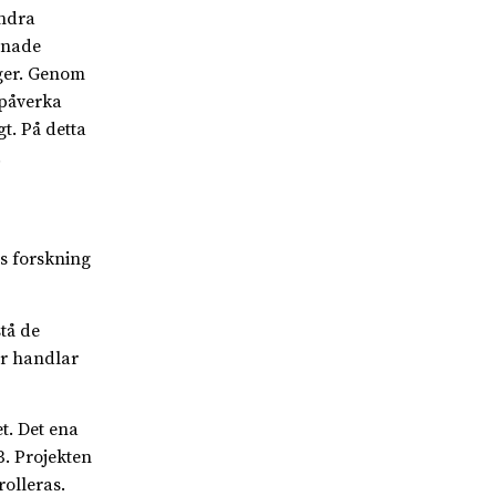
andra
dnade
ager. Genom
 påverka
t. På detta
.
s forskning
stå de
ör handlar
t. Det ena
. Projekten
olleras.