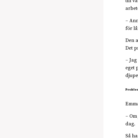
till v
arbet
– Ann
för l
Den a
Det p
– Jag
eget 
djupe
Problem
Emma 
– Om 
dag.
Så ha