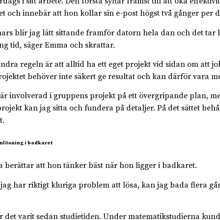
ardags i sitt arbete. Den första syftar främst till att öka effektivit
et och innebär att hon kollar sin e-post högst två gånger per d
ars blir jag lätt sittande framför datorn hela dan och det tar l
ång tid, säger Emma och skrattar.
ndra regeln är att alltid ha ett eget projekt vid sidan om att 
rojektet behöver inte säkert ge resultat och kan därför vara mer
 är involverad i gruppens projekt på ett övergripande plan, me
projekt kan jag sitta och fundera på detaljer. På det sättet behå
t.
lösning i badkaret
berättar att hon tänker bäst när hon ligger i badkaret.
jag har riktigt kluriga problem att lösa, kan jag bada flera gå
r det varit sedan studietiden. Under matematikstudierna kund