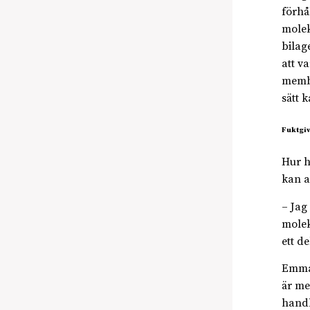
förhå
molek
bilag
att v
membr
sätt 
Fuktgiv
Hur h
kan a
– Jag
molek
ett de
Emmas
är me
handl