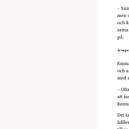
– Sam
men d
och k
samar
på.
Är ing
Emmas
och a
med m
– Oft
att i
kunna
Det ä
hålle