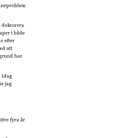
äkneproblem
t doktorera
aper i både
e efter
ed att
kgrund har
. Idag
är jag
ive fyra år