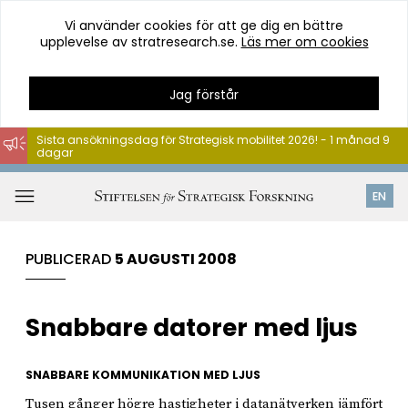
Vi använder cookies för att ge dig en bättre
upplevelse av stratresearch.se.
Läs mer om cookies
Jag förstår
Sista ansökningsdag för Strategisk mobilitet 2026! - 1 månad 9
dagar
Hoppa
till
Öppna
EN
innehåll
meny
PUBLICERAD
5 AUGUSTI 2008
Snabbare datorer med ljus
SNABBARE KOMMUNIKATION MED LJUS
Tusen gånger högre hastigheter i datanätverken jämfört