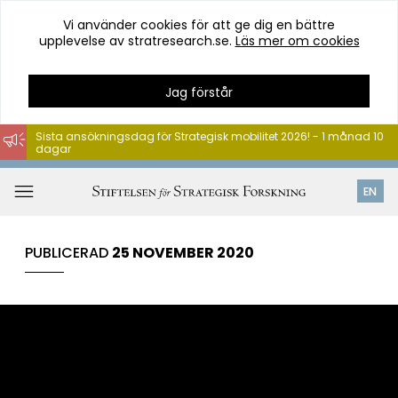
Vi använder cookies för att ge dig en bättre
upplevelse av stratresearch.se.
Läs mer om cookies
Jag förstår
Sista ansökningsdag för Strategisk mobilitet 2026! - 1 månad 10
dagar
Hoppa
till
Öppna
EN
innehåll
meny
PUBLICERAD
25 NOVEMBER 2020