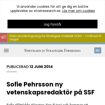
Vi använder cookies för att ge dig en bättre
upplevelse av stratresearch.se.
Läs mer om cookies
Jag förstår
Sista ansökningsdag för Strategisk mobilitet 2026! - 1 månad 10
dagar
Hoppa
till
Öppna
EN
innehåll
meny
PUBLICERAD
12 JUNI 2014
Sofie Pehrsson ny
vetenskapsredaktör på SSF
Sofie tillträdde tjänsten den 9 juni och kommer att