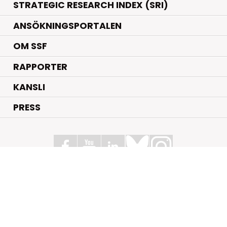
STRATEGIC RESEARCH INDEX (SRI)
ANSÖKNINGSPORTALEN
OM SSF
RAPPORTER
KANSLI
PRESS
Stiftelsen för Strategisk Forskning
Box 70483, 107 26 Stockholm
Kungsbron 1 G7, Stockholm
+46 (0)8 - 505 816 00
info@strategiska.se