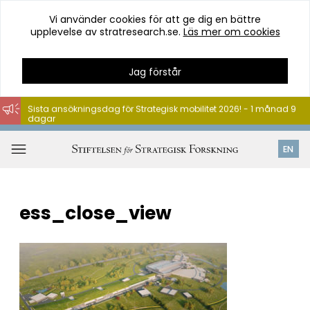
Vi använder cookies för att ge dig en bättre
upplevelse av stratresearch.se.
Läs mer om cookies
Jag förstår
Sista ansökningsdagen för Industriell postdoktor 2026! - 1
Sista ansökningsdag för Strategisk mobilitet 2026! - 1 månad 9
månad 2 dagar
Hoppa
dagar
till
Öppna
EN
innehåll
meny
ess_close_view