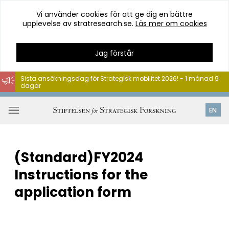
Vi använder cookies för att ge dig en bättre
upplevelse av stratresearch.se.
Läs mer om cookies
Jag förstår
Sista ansökningsdag för Strategisk mobilitet 2026! - 1 månad 9
dagar
Hoppa
till
Öppna
EN
innehåll
meny
(Standard)FY2024
Instructions for the
application form