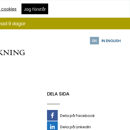
 cookies
Jag förstår
ånad 9 dagar
EN
IN ENGLISH
DELA SIDA
Dela på Facebook
Dela på LinkedIn