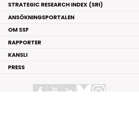
STRATEGIC RESEARCH INDEX (SRI)
ANSÖKNINGSPORTALEN
OM SSF
RAPPORTER
KANSLI
PRESS
Stiftelsen för Strategisk Forskning
Box 70483, 107 26 Stockholm
Kungsbron 1 G7, Stockholm
+46 (0)8 - 505 816 00
info@strategiska.se