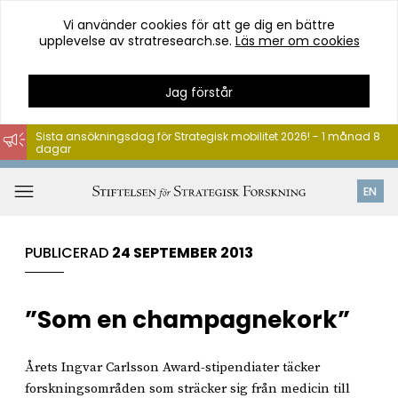
Vi använder cookies för att ge dig en bättre
upplevelse av stratresearch.se.
Läs mer om cookies
Jag förstår
Sista ansökningsdag för Strategisk mobilitet 2026! - 1 månad 8
dagar
Hoppa
till
Öppna
EN
innehåll
meny
PUBLICERAD
24 SEPTEMBER 2013
”Som en champagnekork”
Årets Ingvar Carlsson Award-stipendiater täcker
forskningsområden som sträcker sig från medicin till