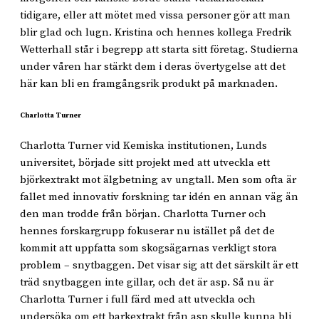
tidigare, eller att mötet med vissa personer gör att man
blir glad och lugn. Kristina och hennes kollega Fredrik
Wetterhall står i begrepp att starta sitt företag. Studierna
under våren har stärkt dem i deras övertygelse att det
här kan bli en framgångsrik produkt på marknaden.
Charlotta Turner
Charlotta Turner vid Kemiska institutionen, Lunds
universitet, började sitt projekt med att utveckla ett
björkextrakt mot älgbetning av ungtall. Men som ofta är
fallet med innovativ forskning tar idén en annan väg än
den man trodde från början. Charlotta Turner och
hennes forskargrupp fokuserar nu istället på det de
kommit att uppfatta som skogsägarnas verkligt stora
problem – snytbaggen. Det visar sig att det särskilt är ett
träd snytbaggen inte gillar, och det är asp. Så nu är
Charlotta Turner i full färd med att utveckla och
undersöka om ett barkextrakt från asp skulle kunna bli