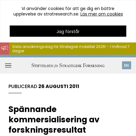
Vi använder cookies för att ge dig en bättre
upplevelse av stratresearch.se.
Läs mer om cookies
Jag förstår
Sista ansökningsdag för Strategisk mobilitet 2026! - 1 månad 7
dagar
Hoppa
till
Öppna
EN
innehåll
meny
PUBLICERAD
26 AUGUSTI 2011
Spännande
kommersialisering av
forskningsresultat