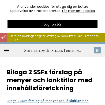
Vi använder cookies för att ge dig en bättre
upplevelse av stratresearch.se.
Läs mer om cookies
Jag förstår
Sista ansökningsdag för Strategisk mobilitet 2026! - 1 månad 8
dagar
Hoppa
till
Öppna
EN
innehåll
meny
Bilaga 2 SSFs förslag på
menyer och länktitlar med
innehållsföretckning
Bilaga 2 SSFs förslag på menyer och länktitlar med