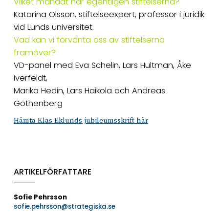
Vilket mandat har egentligen stiftelserna?
Katarina Olsson, stiftelseexpert, professor i juridik
vid Lunds universitet.
Vad kan vi förvänta oss av stiftelserna
framöver?
VD-panel med Eva Schelin, Lars Hultman, Åke
Iverfeldt,
Marika Hedin, Lars Haikola och Andreas
Göthenberg
Hämta Klas Eklunds jubileumsskrift här
ARTIKELFÖRFATTARE
Sofie Pehrsson
sofie.pehrsson@strategiska.se