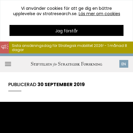
Vi använder cookies för att ge dig en bättre
upplevelse av stratresearch.se.
Läs mer om cookies
Jag förstår
Sista ansökningsdag för Strategisk mobilitet 2026! - 1 månad 8
dagar
Hoppa
till
Öppna
EN
innehåll
meny
PUBLICERAD
30 SEPTEMBER 2019