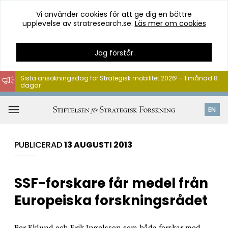
Vi använder cookies för att ge dig en bättre
upplevelse av stratresearch.se.
Läs mer om cookies
Jag förstår
Sista ansökningsdag för Strategisk mobilitet 2026! - 1 månad 8
dagar
Hoppa
till
Öppna
EN
innehåll
meny
PUBLICERAD
13 AUGUSTI 2013
SSF-forskare får medel från
Europeiska forskningsrådet
Per Eklund och Erik Ingelsson som båda forskar med