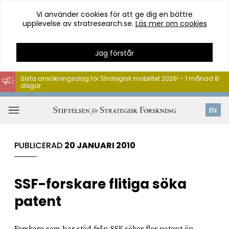
Vi använder cookies för att ge dig en bättre
upplevelse av stratresearch.se.
Läs mer om cookies
Jag förstår
Sista ansökningsdag för Strategisk mobilitet 2026! - 1 månad 8
dagar
Hoppa
till
Öppna
EN
innehåll
meny
PUBLICERAD
20 JANUARI 2010
SSF-forskare flitiga söka
patent
Forskare som har stöd från SSF söker fler patent än