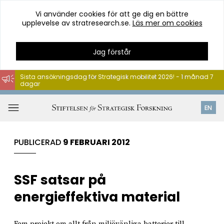
Vi använder cookies för att ge dig en bättre
upplevelse av stratresearch.se.
Läs mer om cookies
Jag förstår
Sista ansökningsdag för Strategisk mobilitet 2026! - 1 månad 7
dagar
Hoppa
till
Öppna
EN
innehåll
meny
PUBLICERAD
9 FEBRUARI 2012
SSF satsar på
energieffektiva material
Fem projekt om allt från miljövänliga batterier till