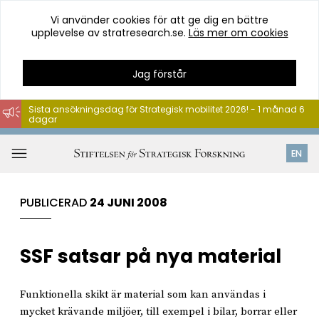
Vi använder cookies för att ge dig en bättre
upplevelse av stratresearch.se.
Läs mer om cookies
Jag förstår
Sista ansökningsdag för Strategisk mobilitet 2026! - 1 månad 6
dagar
Hoppa
till
Öppna
EN
innehåll
meny
PUBLICERAD
24 JUNI 2008
SSF satsar på nya material
Funktionella skikt är material som kan användas i
mycket krävande miljöer, till exempel i bilar, borrar eller