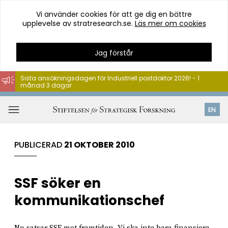
Vi använder cookies för att ge dig en bättre
upplevelse av stratresearch.se.
Läs mer om cookies
Jag förstår
Sista ansökningsdagen för Industriell postdoktor 2026! - 1
månad 3 dagar
Hoppa
till
Öppna
EN
innehåll
meny
PUBLICERAD
21 OKTOBER 2010
SSF söker en
kommunikationschef
Nu satsar SSF mot framtiden. Vi ska inte bara finansiera