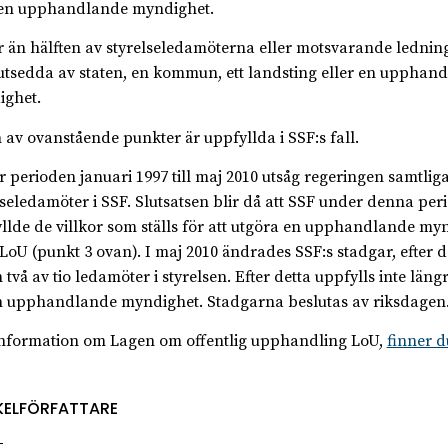
 en upphandlande myndighet.
er än hälften av styrelseledamöterna eller motsvarande ledni
utsedda av staten, en kommun, ett landsting eller en upphan
ghet.
 av ovanstående punkter är uppfyllda i SSF:s fall.
 perioden januari 1997 till maj 2010 utsåg regeringen samtlig
lseledamöter i SSF. Slutsatsen blir då att SSF under denna per
llde de villkor som ställs för att utgöra en upphandlande my
 LoU (punkt 3 ovan). I maj 2010 ändrades SSF:s stadgar, efter d
n två av tio ledamöter i styrelsen. Efter detta uppfylls inte län
n upphandlande myndighet. Stadgarna beslutas av riksdagen
nformation om Lagen om offentlig upphandling LoU,
finner d
KELFÖRFATTARE