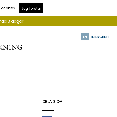
 cookies
Jag förstår
ånad 8 dagar
EN
IN ENGLISH
DELA SIDA