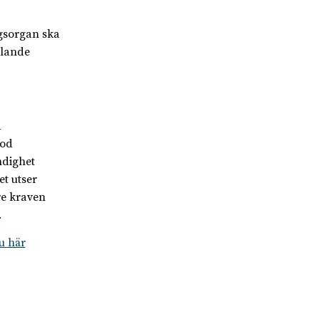
ngsorgan ska
dlande
a
iod
ndighet
et utser
gre kraven
.
u här