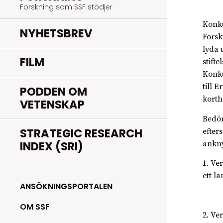
Forskning som SSF stödjer
Konku
NYHETSBREV
Forsk
lyda 
FILM
stift
Konku
till 
PODDEN OM
korth
VETENSKAP
Bedöm
STRATEGIC RESEARCH
efter
INDEX (SRI)
ankny
1. Ve
ett l
ANSÖKNINGSPORTALEN
OM SSF
2. Ve