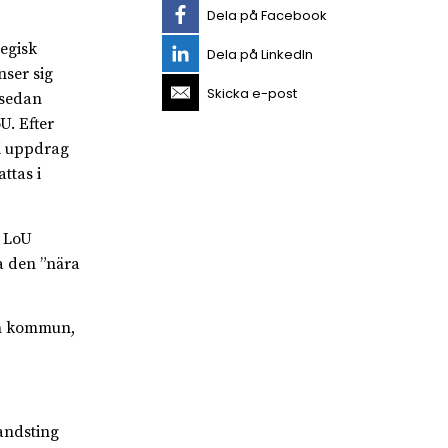
Dela på Facebook
tegisk
Dela på LinkedIn
nser sig
Skicka e-post
 sedan
U. Efter
 i uppdrag
ttas i
t LoU
ha den ”nära
 en kommun,
andsting