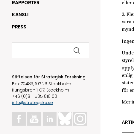
RAPPORTER
eller
KANSLI
3. Fl
vara 
PRESS
myndi
Ingen
Sök
efter:
Under
styre
uppfy
enlig
Stiftelsen för Strategisk Forskning
state
Box 70483, 107 26 Stockholm
Kungsbron 1 G7, Stockholm
för e
+46 (0)8 - 505 816 00
Mer i
info@strategiska.se
ARTI